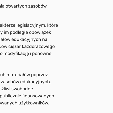
nia otwartych zasobów
kterze legislacyjnym, które
ny im podległe obowiązek
iałów edukacyjnych na
ików ciężar każdorazowego
go modyfikację i ponowne
ych materiałów poprzez
h zasobów edukacyjnych.
ożliwi swobodne
ę publicznie finansowanych
sowanych użytkowników.