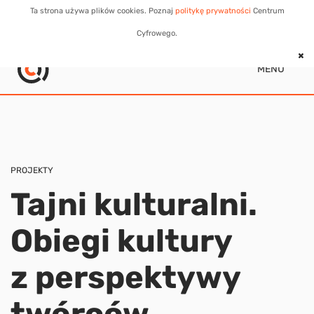
Ta strona używa plików cookies. Poznaj
politykę prywatności
Centrum
Cyfrowego.
MENU
PROJEKTY
Tajni kulturalni.
Obiegi kultury
z perspektywy
twórców