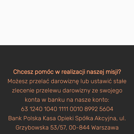
Chcesz pomóc w realizacji naszej misji?
Możesz przelać darowiznę lub ustawić stałe
zlecenie przelewu darowizny ze swojego
konta w banku na nasze konto:
63 1240 1040 1111 0010 8992 5604
Bank Polska Kasa Opieki Spółka Akcyjna, ul.
Grzybowska 53/57, 00-844 Warszawa