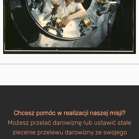
Chcesz pomóc w realizacji naszej misji?
Możesz przelać darowiznę lub ustawić stałe
zlecenie przelewu darowizny ze swojego