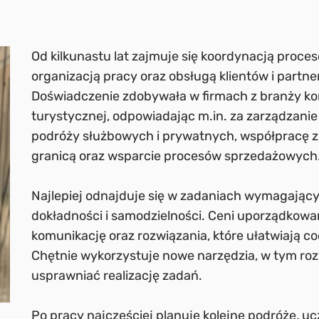
Od kilkunastu lat zajmuje się koordynacją proce
organizacją pracy oraz obsługą klientów i part
Doświadczenie zdobywała w firmach z branży kon
turystycznej, odpowiadając m.in. za zarządzani
podróży służbowych i prywatnych, współpracę z i
granicą oraz wsparcie procesów sprzedażowych
Najlepiej odnajduje się w zadaniach wymagającyc
dokładności i samodzielności. Ceni uporządkow
komunikację oraz rozwiązania, które ułatwiają c
Chętnie wykorzystuje nowe narzędzia, w tym roz
usprawniać realizację zadań.
Po pracy najczęściej planuje kolejne podróże, uc