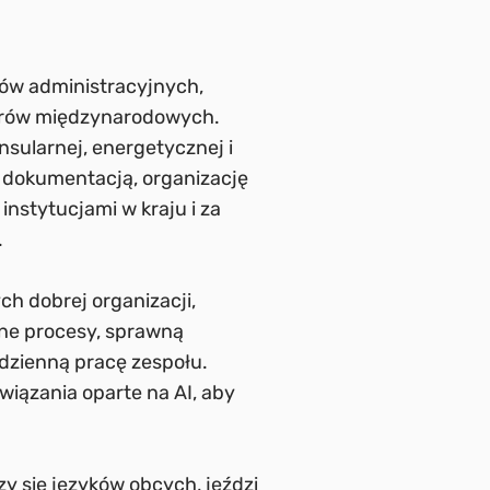
sów administracyjnych,
nerów międzynarodowych.
sularnej, energetycznej i
e dokumentacją, organizację
nstytucjami w kraju i za
.
h dobrej organizacji,
ane procesy, sprawną
odzienną pracę zespołu.
wiązania oparte na AI, aby
zy się języków obcych, jeździ