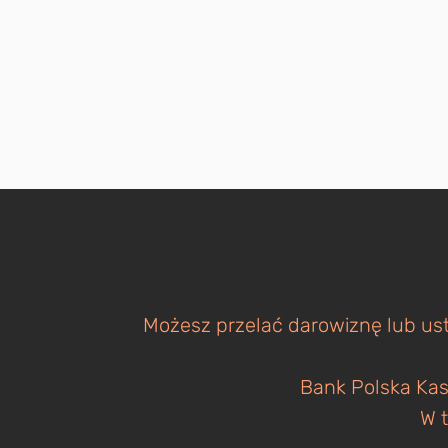
Możesz przelać darowiznę lub ust
Bank Polska Kas
W t