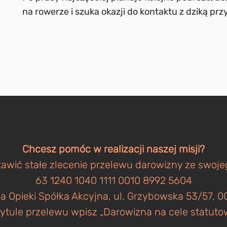
na rowerze i szuka okazji do kontaktu z dziką prz
Chcesz pomóc w realizacji naszej misji?
awić stałe zlecenie przelewu darowizny ze swoj
63 1240 1040 1111 0010 8992 5604
a Opieki Spółka Akcyjna, ul. Grzybowska 53/57,
ytule przelewu wpisz „Darowizna na cele statuto