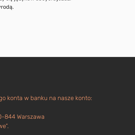
yrodą.
ego konta w banku na nasze konto:
 00-844 Warszawa
we”.