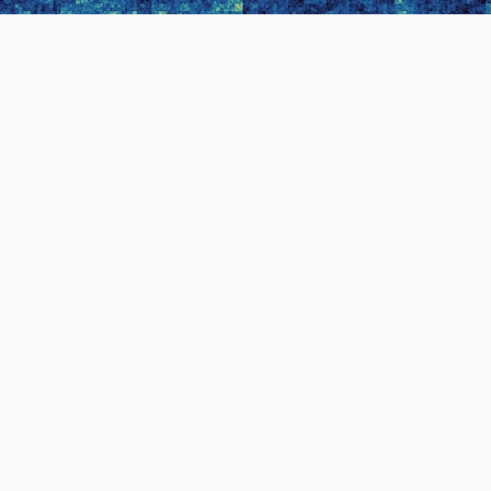
1. Algorytmy wkraczają w
kolejny sfery naszego życia.
Podejmują decyzje za nas… i
dotyczące nas.
2. Edukacja, sądownictwo,