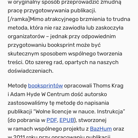
w oryginalny sposób przeprowadzić żmudną
pracę przygotowywania publikacji.
[/ramka]Mimo atrakcyjnego brzmienia to trudna
metoda, która nie raz zawiodła lub zaskoczyła
organizatorów – jednak przy odpowiednim
przygotowaniu booksprint może być
skutecznym sposobem wspólnego tworzenia
treści. Oto szereg rad, opartych na naszych
doświadczeniach.
Metodę
booksprintów
opracowali Thoms Krag
i Adam Hyde W Centrum dość autorsko
zastosowaliśmy tę metodę do napisania
publikacji “Wolne licencje w nauce. Instrukcja”
(do pobrania w
PDF
,
EPUB
), stworzonej
w ramach wspólnego projektu z
BazHum
oraz
w 2011 roku przy opracowaniu publikacji