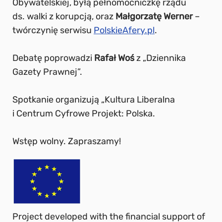
Obywatelskiej, byłą pełnomocniczkę rządu
ds. walki z korupcją, oraz
Ma
ł
gorzat
ę
Werner
–
twórczynię serwisu
PolskieAfery.pl
.
Debatę poprowadzi
Rafa
ł
Wo
ś
z „Dziennika
Gazety Prawnej”.
Spotkanie organizują „Kultura Liberalna
i Centrum Cyfrowe Projekt: Polska.
Wstęp wolny. Zapraszamy!
Project developed with the financial support of