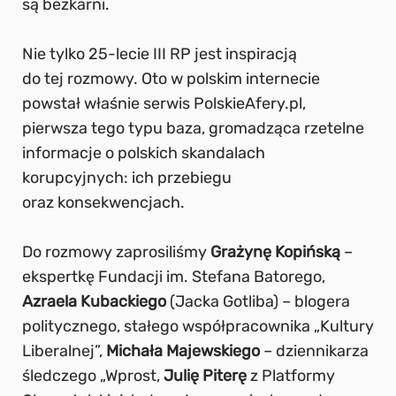
są bezkarni.
Nie tylko 25-lecie III RP jest inspiracją
do tej rozmowy. Oto w polskim internecie
powstał właśnie serwis PolskieAfery.pl,
pierwsza tego typu baza, gromadząca rzetelne
informacje o polskich skandalach
korupcyjnych: ich przebiegu
oraz konsekwencjach.
Do rozmowy zaprosiliśmy
Gra
ż
yn
ę
Kopi
ń
sk
ą
–
ekspertkę Fundacji im. Stefana Batorego,
Azraela Kubackiego
(Jacka Gotliba) – blogera
politycznego, stałego współpracownika „Kultury
Liberalnej”,
Micha
ł
a Majewskiego
– dziennikarza
śledczego „Wprost,
Juli
ę
Piter
ę
z Platformy