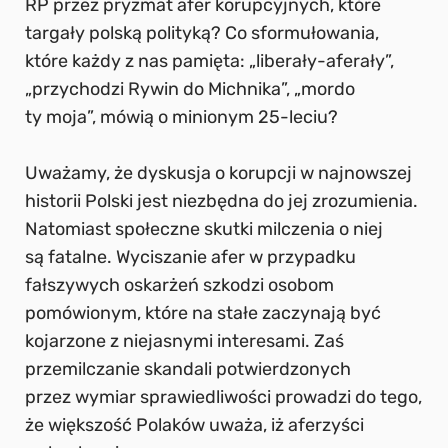
RP przez pryzmat afer korupcyjnych, które
targały polską polityką? Co sformułowania,
które każdy z nas pamięta: „liberały-aferały”,
„przychodzi Rywin do Michnika”, „mordo
ty moja”, mówią o minionym 25-leciu?
Uważamy, że dyskusja o korupcji w najnowszej
historii Polski jest niezbędna do jej zrozumienia.
Natomiast społeczne skutki milczenia o niej
są fatalne. Wyciszanie afer w przypadku
fałszywych oskarżeń szkodzi osobom
pomówionym, które na stałe zaczynają być
kojarzone z niejasnymi interesami. Zaś
przemilczanie skandali potwierdzonych
przez wymiar sprawiedliwości prowadzi do tego,
że większość Polaków uważa, iż aferzyści