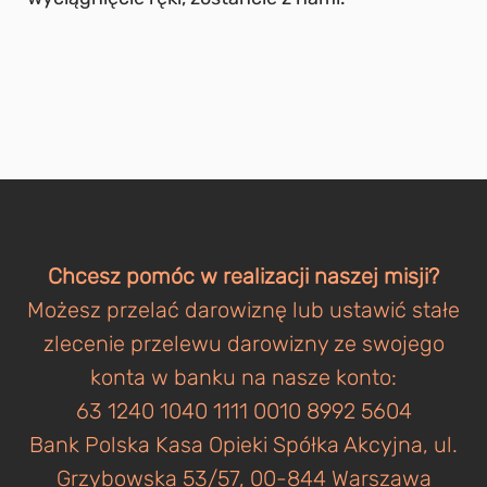
Chcesz pomóc w realizacji naszej misji?
Możesz przelać darowiznę lub ustawić stałe
zlecenie przelewu darowizny ze swojego
konta w banku na nasze konto:
63 1240 1040 1111 0010 8992 5604
Bank Polska Kasa Opieki Spółka Akcyjna, ul.
Grzybowska 53/57, 00-844 Warszawa