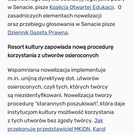
w Senacie, pisze
Koalicja Otwartej Edukacji
. O
zasadniczych elementach nowelizacji
oraz przebiegu głosowania w Senacie pisze
Dziennik Gazeta Prawna
.
Resort kultury zapowiada nową procedurę
korzystania z utworów osieroconych
Wspomniana nowelizacja implementuje
m.in. unijną dyrektywę dot. utworów
osieroconych, czyli tych, których twórcy
są niezidentyfikowani. Nowelizacja tworzy
procedurę “starannych poszukiwań”, która daje
instytucjom kultury możliwość korzystania
z tych utworów bez zgody twórcy.
Jak
przekonuje przedstawiciel MKiDN, Karol