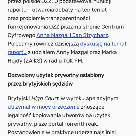
przez polskie OZZ. O podstawowej funkcji
raportu – otwarcia debaty na ten temat –
oraz problemie transparentności
funkcjonowania OZZ piszą na stronie Centrum
Cyfrowego
Anna Mazgal i Jan Strycharz
.
Polecamy również dzisiejszą
dyskusję na temat
raportu
z udziałem Anny Mazgal oraz Marka
Hojdy (ZAiKS) w radiu TOK FM.
Dozwolony użytek prywatny osłabiony
przez brytyjskich sędziów
Brytyjski
High Court
, w wyroku apelacyjnym,
utrzymał w mocy orzeczenie
znoszące
legalność kopiowania utworów na użytek
prywatny, pisze portal TorrentFreak.
Postanowienie w praktyce uderza najsilniej