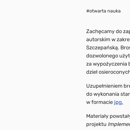
#otwarta nauka
Zachęcamy do zap
autorskim w zakre
Szczepańską. Bro
dozwolonego użyt
za wypożyczenia 
dzieł osieroconyc
Uzupełnieniem br
do wykonania star
w formacie
jpg.
Materiały powstał
projektu
Implemen