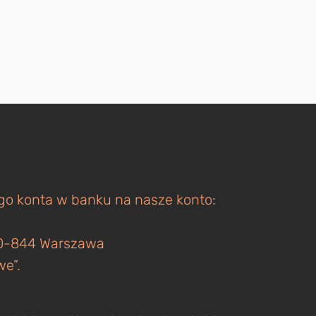
ego konta w banku na nasze konto:
 00-844 Warszawa
we”.