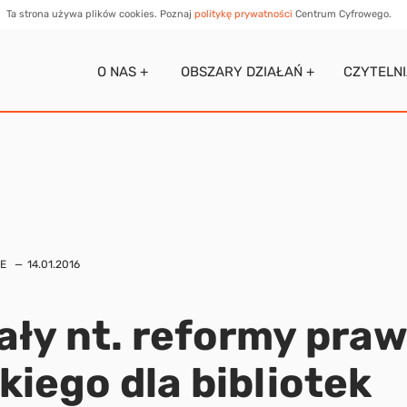
Ta strona używa plików cookies. Poznaj
politykę prywatności
Centrum Cyfrowego.
O NAS +
OBSZARY DZIAŁAŃ +
CZYTELN
E
14.01.2016
ały nt. reformy pra
kiego dla bibliotek