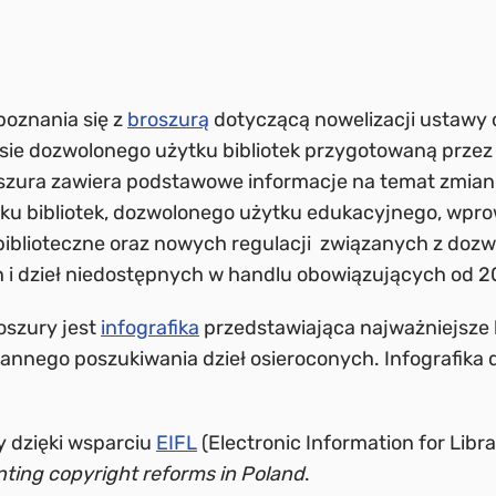
oznania się z
broszurą
dotyczącą nowelizacji ustawy 
sie dozwolonego użytku bibliotek przygotowaną przez
szura zawiera podstawowe informacje na temat zmia
ku bibliotek, dozwolonego użytku edukacyjnego, wpro
biblioteczne oraz nowych regulacji związanych z doz
h i dzieł niedostępnych w handlu obowiązujących od 20
oszury jest
infografika
przedstawiająca najważniejsze 
annego poszukiwania dzieł osieroconych. Infografika 
y dzięki wsparciu
EIFL
(Electronic Information for Libr
ting copyright reforms in Poland
.