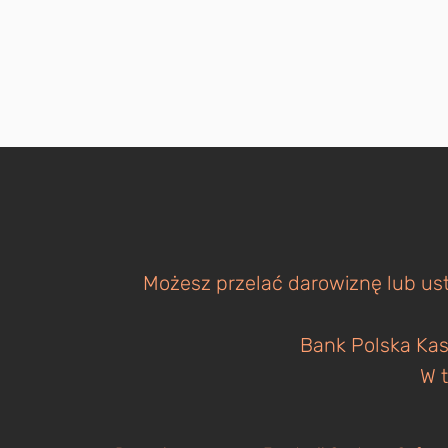
Możesz przelać darowiznę lub ust
Bank Polska Kas
W t