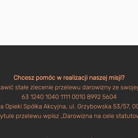
Chcesz pomóc w realizacji naszej misji?
awić stałe zlecenie przelewu darowizny ze swoj
63 1240 1040 1111 0010 8992 5604
a Opieki Spółka Akcyjna, ul. Grzybowska 53/57,
ytule przelewu wpisz „Darowizna na cele statuto