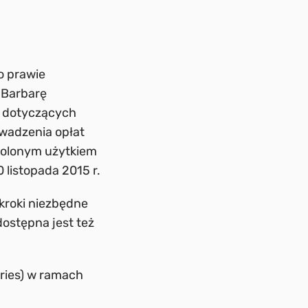
o prawie
 Barbarę
n dotyczących
wadzenia opłat
wolonym użytkiem
 listopada 2015 r.
kroki niezbędne
dostępna jest też
aries) w ramach