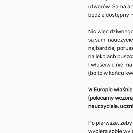
utworów. Sama anal
będzie dostępny 
Nic więc dziwnego
są sami nauczycie
najbardziej porus
na lekcjach puszcz
I właściwie nie ma
(bo to w końcu kw
W Europie właśnie
(polecamy wczora
nauczyciele, uczni
Po pierwsze, żeby
wybiera sobie wyją