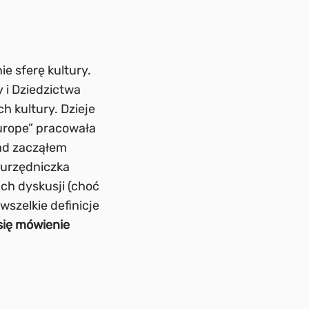
ie sferę kultury.
 i Dziedzictwa
h kultury. Dzieje
Europe” pracowała
rad zacząłem
 urzędniczka
ach dyskusji (choć
wszelkie definicje
się mówienie