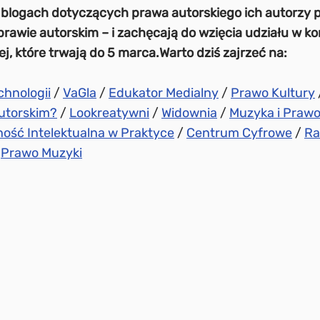
u blogach dotyczących prawa autorskiego ich autorzy p
prawie autorskim – i zachęcają do wzięcia udziału w k
ej, które trwają do 5 marca.
Warto dziś zajrzeć na:
hnologii
/
VaGla
/
Edukator Medialny
/
Prawo Kultury
autorskim?
/
Lookreatywni
/
Widownia
/
Muzyka i Praw
ość Intelektualna w Praktyce
/
Centrum Cyfrowe
/
Ra
/
Prawo Muzyki