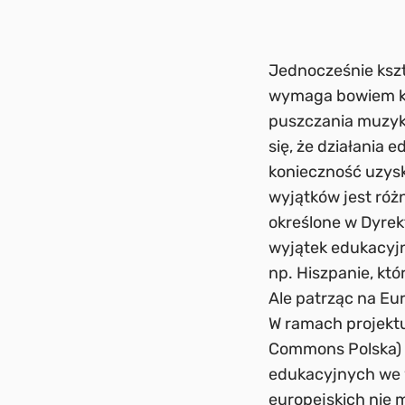
Jednocześnie kszt
wymaga bowiem kop
puszczania muzyki
się, że działania 
konieczność uzysk
wyjątków jest róż
określone w Dyrek
wyjątek edukacyjn
np. Hiszpanie, kt
Ale patrząc na Eur
W ramach projektu
Commons Polska) 
edukacyjnych we w
europejskich nie 