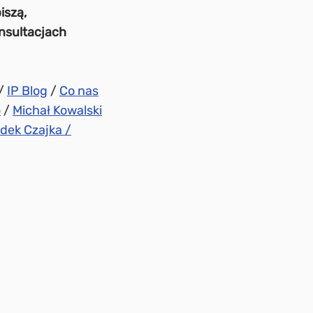
iszą,
onsultacjach
/
IP Blog
/
Co nas
o
/
Michał Kowalski
dek Czajka /