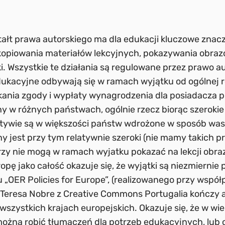
ałt prawa autorskiego ma dla edukacji kluczowe znac
iowania materiałów lekcyjnych, pokazywania obrazów
. Wszystkie te działania są regulowane przez prawo au
edukacyjne odbywają się w ramach wyjątku od ogólnej re
ania zgody i wypłaty wynagrodzenia dla posiadacza p
ny w różnych państwach, ogólnie rzecz biorąc szeroki
tywie są w większości państw wdrożone w sposób wask
y jest przy tym relatywnie szeroki (nie mamy takich 
órzy nie mogą w ramach wyjatku pokazać na lekcji obraz
opę jako całość okazuje się, że wyjątki są niezmierni
 „OER Policies for Europe”, (realizowanego przy współ
Teresa Nobre z Creative Commons Portugalia kończy a
szystkich krajach europejskich. Okazuje się, że w wi
można robić tłumaczeń dla potrzeb edukacyjnych, lub 