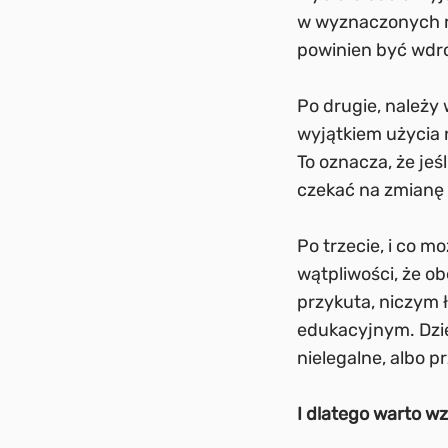
w wyznaczonych ra
powinien być wdroż
Po drugie, należy
wyjątkiem użycia n
To oznacza, że jeś
czekać na zmianę 
Po trzecie, i co 
wątpliwości, że o
przykuta, niczym 
edukacyjnym. Dziej
nielegalne, albo p
I dlatego warto wz