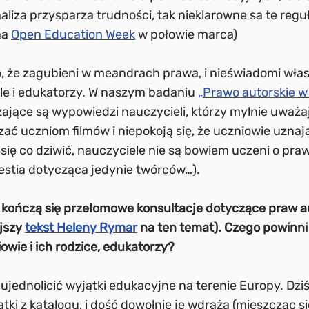
iza przysparza trudności, tak nieklarowne sa te reguł
na
Open Education Week
w połowie marca)
, że zagubieni w meandrach prawa, i nieświadomi wł
le i edukatorzy. W naszym badaniu
„Prawo autorskie w
zające są wypowiedzi nauczycieli, którzy mylnie uważa
ać uczniom filmów i niepokoją się, że uczniowie uznają
 się co dziwić, nauczyciele nie są bowiem uczeni o pr
estia dotycząca jedynie twórców…).
 kończą się przełomowe konsultacje dotyczące praw a
jszy
tekst Heleny Rymar
na ten temat). Czego powinni
owie i ich rodzice, edukatorzy?
 ujednolicić wyjątki edukacyjne na terenie Europy. Dz
tki z katalogu, i dość dowolnie je wdraża (mieszcząc si