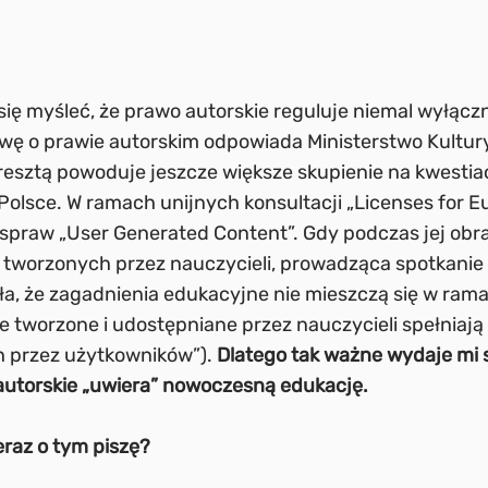
się myśleć, że prawo autorskie reguluje niemal wyłączn
awę o prawie autorskim odpowiada Ministerstwo Kultury
esztą powoduje jeszcze większe skupienie na kwestiac
w Polsce. W ramach unijnych konsultacji „Licenses for 
spraw „User Generated Content”. Gdy podczas jej ob
 tworzonych przez nauczycieli, prowadząca spotkanie
iła, że zagadnienia edukacyjne nie mieszczą się w ram
 tworzone i udostępniane przez nauczycieli spełniają 
h przez użytkowników”).
Dlatego tak ważne wydaje mi 
autorskie „uwiera” nowoczesną edukację.
eraz o tym piszę?