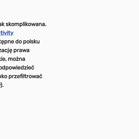
tak skomplikowana.
tivity
tępne do polsku
zację prawa
kie, można
 odpowiedzieć
ko przefiltrować
).