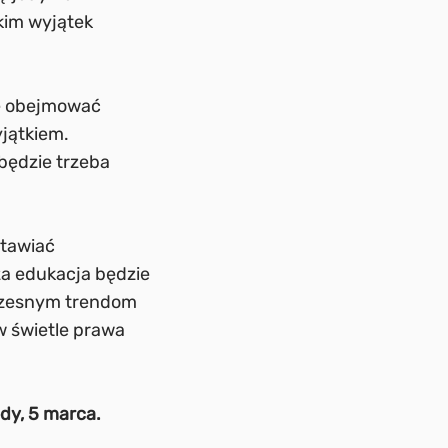
kim wyjątek
ie obejmować
yjątkiem.
 będzie trzeba
stawiać
za edukacja będzie
łczesnym trendom
 w świetle prawa
ody, 5 marca.