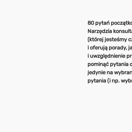
80 pytań początko
Narzędzia konsult
(której jesteśmy c
i oferują porady,
i uwzględnienie p
pominąć pytania o
jedynie na wybran
pytania (i np. wyb