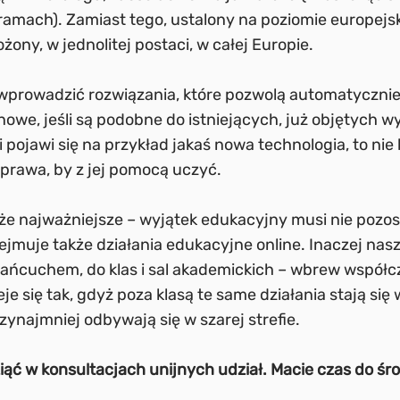
mach). Zamiast tego, ustalony na poziomie europejs
ony, w jednolitej postaci, w całej Europie.
 wprowadzić rozwiązania, które pozwolą automatyczn
owe, jeśli są podobne do istniejących, już objętych w
li pojawi się na przykład jakaś nowa technologia, to nie
prawa, by z jej pomocą uczyć.
może najważniejsze – wyjątek edukacyjny musi nie pozo
bejmuje także działania edukacyjne online. Inaczej nas
łańcuchem, do klas i sal akademickich – wbrew wspó
e się tak, gdyż poza klasą te same działania stają się
rzynajmniej odbywają się w szarej strefie.
iąć w konsultacjach unijnych udział. Macie czas do śr