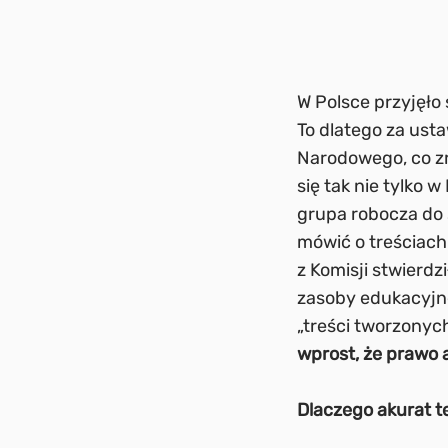
W Polsce przyjęło 
To dlatego za ust
Narodowego, co zr
się tak nie tylko 
grupa robocza do 
mówić o treściach
z Komisji stwierdz
zasoby edukacyjne
„treści tworzonyc
wprost, że prawo 
Dlaczego akurat t