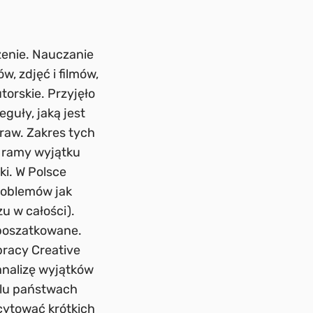
zenie. Nauczanie
, zdjęć i filmów,
torskie. Przyjęło
guły, jaką jest
raw. Zakres tych
e ramy wyjątku
i. W Polsce
problemów jak
u w całości).
e poszatkowane.
pracy Creative
nalizę wyjątków
elu państwach
cytować krótkich