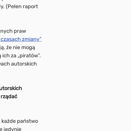
y. (Pełen raport
asnych praw
 czasach zmiany”
ją, że nie mogą
 ich za „piratów”.
awach autorskich
utorskich
 rządać
iś każde państwo
ę jedynie