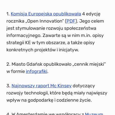
1.
Komisja Europejska opublikowała
4 edycję
rocznika „Open Innovation” (
PDF
). Jego celem
jest stymulowanie rozwoju społeczeństwa
informacyjnego. Zawarte są w nim m.in. opisy
strategii KE w tym obszarze, a także opisy
konkretnych projektów i inicjatyw.
2. Miasto Gdańsk opublikowało „cennik miejski”
w formie
infografiki
.
3.
Najnowszy raport Mc Kinsey
dotyczący
rozwojy technologii, które będą miały najwięszy
wpływ na godpodarkę i codzienne życie.
4. W Amesterdamie we współpracy z
Muzeum