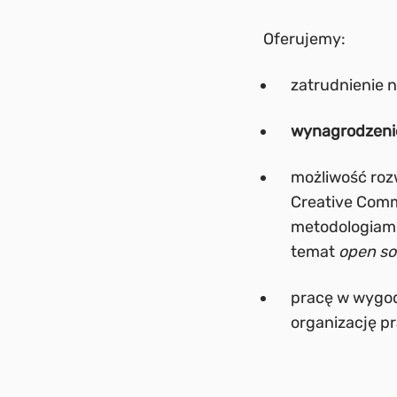
Oferujemy:
zatrudnienie 
wynagrodzenie
możliwość roz
Creative Comm
metodologiami
temat
open s
pracę w wygod
organizację pr