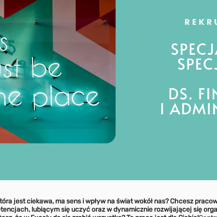
która jest ciekawa, ma sens i wpływ na świat wokół nas? Chcesz pra
ncjach, lubiącym się uczyć oraz w dynamicznie rozwijającej się orga