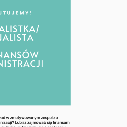
cować w zmotywowanym zespole o
nizacji? Lubisz zajmować się finansami