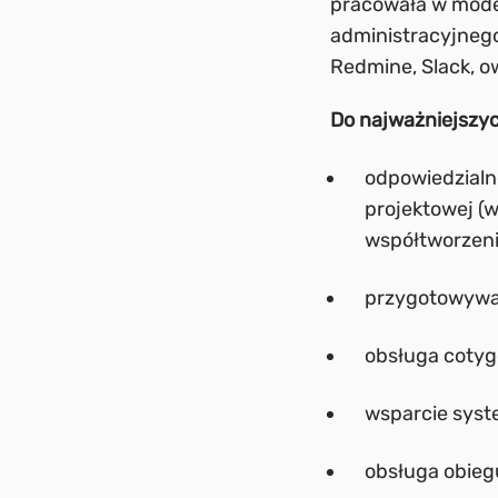
pracowała w model
administracyjnego
Redmine, Slack, o
Do najważniejszych
odpowiedzialn
projektowej (
współtworzen
przygotowywa
obsługa cotyg
wsparcie sys
obsługa obie