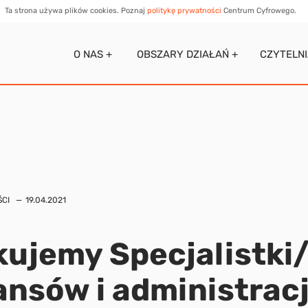
Ta strona używa plików cookies. Poznaj
politykę prywatności
Centrum Cyfrowego.
O NAS +
OBSZARY DZIAŁAŃ +
CZYTELN
CI
19.04.2021
ujemy Specjalistki
nansów i administracj