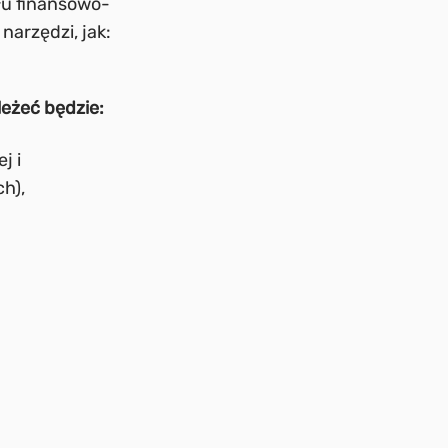
łu finansowo-
narzędzi, jak:
leżeć będzie:
j i
h),