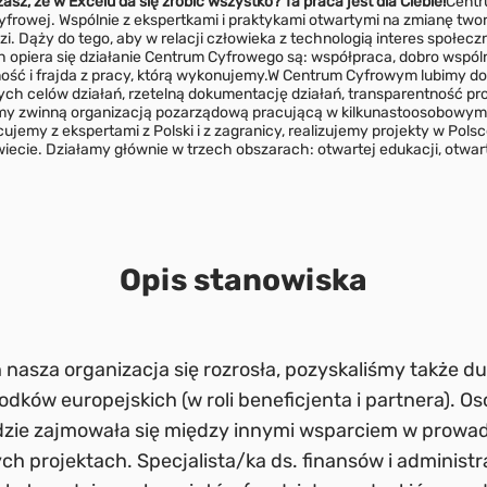
asz, że w Excelu da się zrobić wszystko? Ta praca jest dla Ciebie!
Centr
yfrowej. Wspólnie z ekspertkami i praktykami otwartymi na zmianę twor
zi. Dąży do tego, aby w relacji człowieka z technologią interes społe
h opiera się działanie Centrum Cyfrowego są: współpraca, dobro wspó
ść i frajda z pracy, którą wykonujemy.
W Centrum Cyfrowym lubimy dos
tych celów działań, rzetelną dokumentację działań, transparentność pr
y zwinną organizacją pozarządową pracującą w kilkunastoosobowym 
emy z ekspertami z Polski i z zagranicy, realizujemy projekty w Pols
iecie. Działamy głównie w trzech obszarach: otwartej edukacji, otwarte
Opis stanowiska
 nasza organizacja się rozrosła, pozyskaliśmy także d
odków europejskich (w roli beneficjenta i partnera). O
zie zajmowała się między innymi wsparciem w prowadz
h projektach. Specjalista/ka ds. finansów i administr