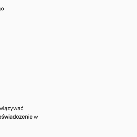
go
związywać
oświadczenie
w