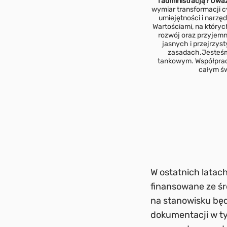
i administracją? Uważ
wymiar transformacji c
umiejętności i narzęd
Wartościami, na któryc
rozwój oraz przyjemno
jasnych i przejrzys
zasadach.
Jesteśm
tankowym. Współpracuj
całym św
W ostatnich latach
finansowane ze śr
na stanowisku będ
dokumentacji w tyc