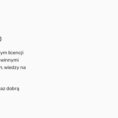
)
ym licencji
zwinnymi
n
, wiedzy na
raz dobrą