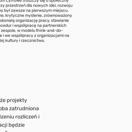
um Cyfrowe troszczy się o społeczny
zy przestrzeń dla nowych idei, rozwoju
czny był zawsze na pierwszym miejscu.
lne, krytyczne myślenie, zrównoważony
konałą organizację pracy, stawianie
ocedur i współpracę na partnerskich
zespole, w modelu think-and-do-
ce i we współpracy z organizacjami na
j kultury i rzecznictwa.
uże projekty
soba zatrudniona
eniu rozliczeń i
acji będzie