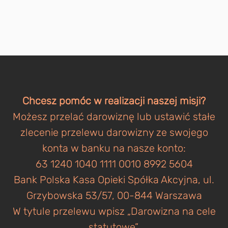
Chcesz pomóc w realizacji naszej misji?
Możesz przelać darowiznę lub ustawić stałe
zlecenie przelewu darowizny ze swojego
konta w banku na nasze konto:
63 1240 1040 1111 0010 8992 5604
Bank Polska Kasa Opieki Spółka Akcyjna, ul.
Grzybowska 53/57, 00-844 Warszawa
W tytule przelewu wpisz „Darowizna na cele
statutowe”.