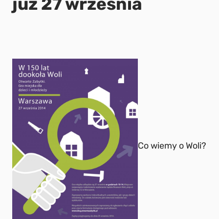
już 27 września
Co wiemy o Woli?