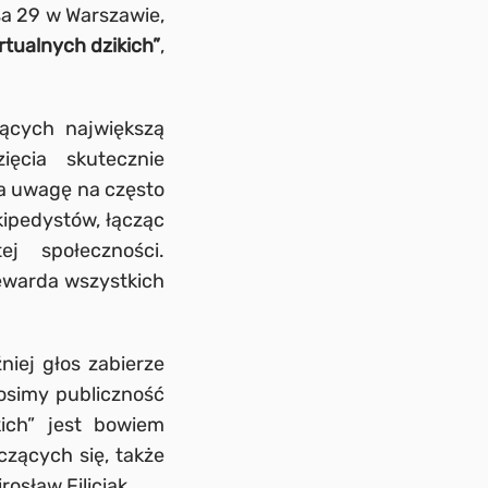
rsa 29 w Warszawie,
rtualnych dzikich”
,
zących największą
ięcia skutecznie
ca uwagę na często
ipedystów, łącząc
j społeczności.
stewarda wszystkich
niej głos zabierze
rosimy publiczność
ich” jest bowiem
zących się, także
osław Filiciak.