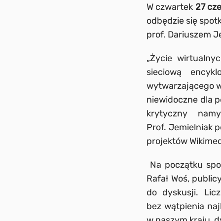
W czwartek
27 cz
odbędzie się spot
prof. Dariuszem J
„Życie wirtualny
sieciową encykl
wytwarzającego wi
niewidoczne dla 
krytyczny namy
Prof. Jemielniak p
projektów Wikimed
Na początku spotk
Rafał Woś, public
do dyskusji. Li
bez wątpienia na
w naszym kraju, dy