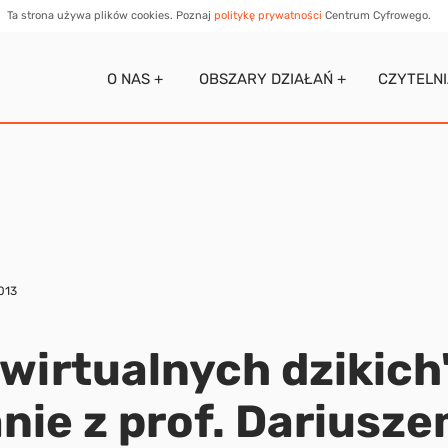
Ta strona używa plików cookies. Poznaj
politykę prywatności
Centrum Cyfrowego.
O NAS +
OBSZARY DZIAŁAŃ +
CZYTELN
013
 wirtualnych dzikich
nie z prof. Dariusz