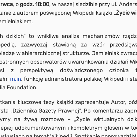
erwca
, o
godz. 18:00
, w naszej siedzibie przy ul. Ande
kanie z autorem poświęconej Wikipedii książki
„Życie wi
emielniakiem.
ch dzikich” to wnikliwa analiza mechanizmów rząd
opedią, zazwyczaj stawianą za wzór przedsięwz
edzę w ahierarchicznej strukturze. Jemielniak zwra
postronnych obserwatorów uwarunkowania działań Wik
sł z perspektywą doświadczonego członka te
ełni
m.in
. funkcję administratora polskiej Wikipedii i 
ia Foundation.
ania kluczowe tezy książki zaprezentuje Autor, póź
ysta „Dziennika Gazety Prawnej”. Po komentarzu zap
czymy na żywą rozmowę – „Życie wirtualnych dzik
jlepiej udokumentowanym i kompletnym głosem w toc
skusjach na temat Wikipedii. Spotkanie poprowadzi Mir