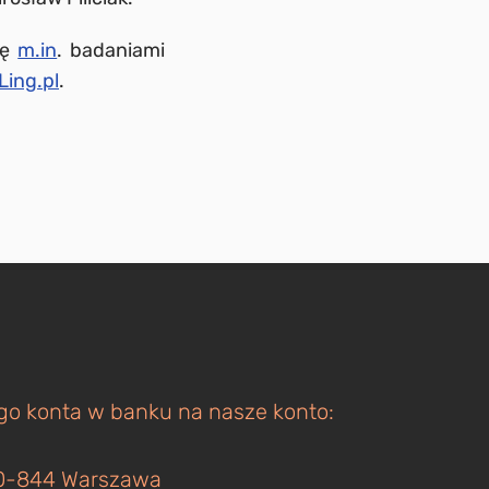
ię
m.in
. badaniami
Ling.pl
.
ego konta w banku na nasze konto:
 00-844 Warszawa