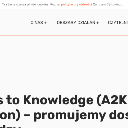
Ta strona używa plików cookies. Poznaj
politykę prywatności
Centrum Cyfrowego.
O NAS +
OBSZARY DZIAŁAŃ +
CZYTELN
 to Knowledge (A2K
ion) – promujemy do