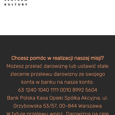
Chcesz pomóc w realizacji naszej misji?
Możesz przelać darowiznę lub ustawić stałe
zlecenie przelewu darowizny ze swojego
konta w banku na nasze konto:
63 1240 1040 1111 0010 8992 5604
Bank Polska Kasa Opieki Spółka Akcyjna, ul.
Grzybowska 53/57, 00-844 Warszawa
W tytule przelewu wpisz „Darowizna na cele