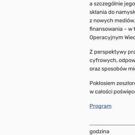
a szczególnie jeg
skłania do namysł
z nowych mediów.
finansowania – w
Operacyjnym Wied
Z perspektywy pra
cyfrowych, odpowi
oraz sposobów mie
Pokłosiem zeszłor
w całości poświę
Program
godzina