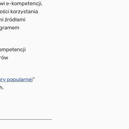
owi e-kompetencji,
ści korzystania
i źródłami
rogramem
kompetencji
erów
ury popularnej
”
h.