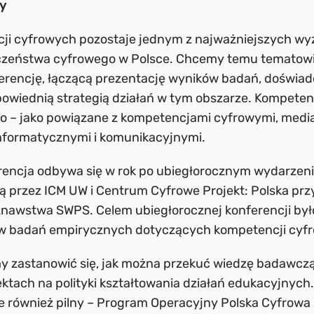
y
ji cyfrowych pozostaje jednym z najważniejszych w
czeństwa cyfrowego w Polsce. Chcemy temu tematowi
erencję, łączącą prezentację wyników badań, doświad
powiednią strategią działań w tym obszarze. Kompete
o – jako powiązane z kompetencjami cyfrowymi, media
nformatycznymi i komunikacyjnymi.
rencja odbywa się w rok po ubiegłorocznym wydarze
 przez ICM UW i Centrum Cyfrowe Projekt: Polska pr
znawstwa SWPS. Celem ubiegłorocznej konferencji by
w badań empirycznych dotyczących kompetencji cyf
 zastanowić się, jak można przekuć wiedzę badawczą
ktach na polityki kształtowania działań edukacyjnych.
ale również pilny – Program Operacyjny Polska Cyfrow