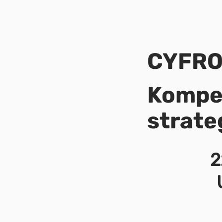
CYFRO
Kompet
strate
2