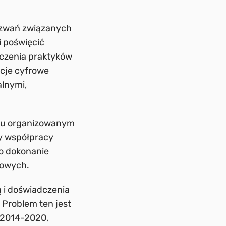
yzwań związanych
 poświęcić
czenia praktyków
ncje cyfrowe
lnymi,
niu organizowanym
zy współpracy
ło dokonanie
rowych.
 i doświadczenia
 Problem ten jest
a 2014-2020,