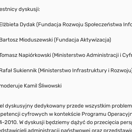
stnicy dyskusji:
Elżbieta Dydak (Fundacja Rozwoju Społeczeństwa Inf
Bartosz Mioduszewski (Fundacja Aktywizacja)
Tomasz Napiórkowski (Ministerstwo Administracji i Cyfr
Rafał Sukiennik (Ministerstwo Infrastruktury i Rozwoju
moderuje Kamil Śliwowski
el dyskusyjny dedykowany przede wszystkim problem
petencji cyfrowych w kontekście Programu Operacyj
4-2010. W dyskusji będziemy dążyć do przecięcia per
dstawicieli administracji państwowej oraz przedstawici