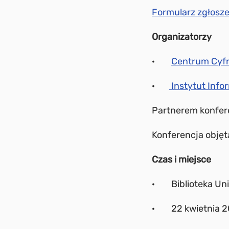
Formularz zgłosz
Organizatorzy
·
Centrum Cyfr
·
Instytut Info
Partnerem konfere
Konferencja objęt
Czas i miejsce
· Biblioteka Uniw
· 22 kwietnia 201