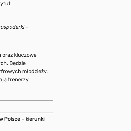
tytut
gospodarki
–
a oraz kluczowe
ch. Będzie
frowych młodzieży,
ają trenerzy
 Polsce – kierunki