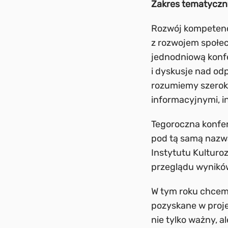
Zakres tematyczn
Rozwój kompetenc
z rozwojem społe
jednodniową konf
i dyskusje nad od
rozumiemy szerok
informacyjnymi, i
Tegoroczna konfe
pod tą samą nazwą
Instytutu Kulturo
przeglądu wynikó
W tym roku chcemy
pozyskane w proje
nie tylko ważny, 