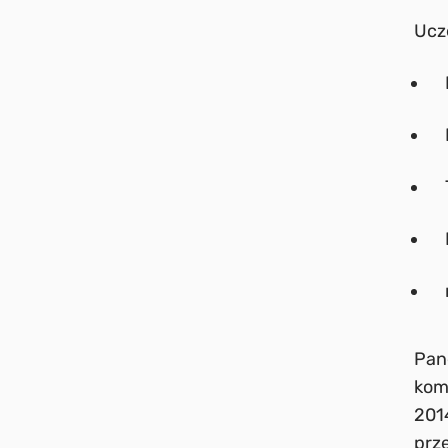
Ucze
Pan
kom
201
prze