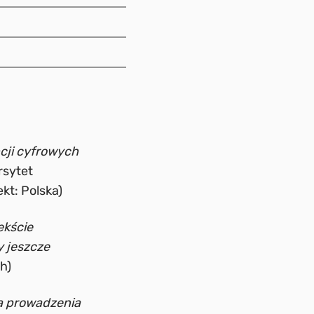
cji cyfrowych
rsytet
kt: Polska)
ekście
 jeszcze
h)
ia prowadzenia