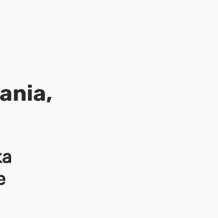
ania,
ka
e