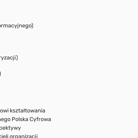
ormacyjnego)
yzacji)
)
owi kształtowania
nego Polska Cyfrowa
spektywy
eli organizacji