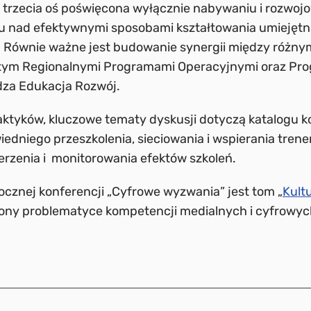
o trzecia oś poświęcona wyłącznie nabywaniu i rozwoj
u nad efektywnymi sposobami kształtowania umiejętno
 Równie ważne jest budowanie synergii między różnym
 tym Regionalnymi Programami Operacyjnymi oraz P
za Edukacja Rozwój.
ktyków, kluczowe tematy dyskusji dotyczą katalogu 
edniego przeszkolenia, sieciowania i wspierania tren
rzenia i monitorowania efektów szkoleń.
ocznej konferencji „Cyfrowe wyzwania” jest tom „
Kult
cony problematyce kompetencji medialnych i cyfrowyc