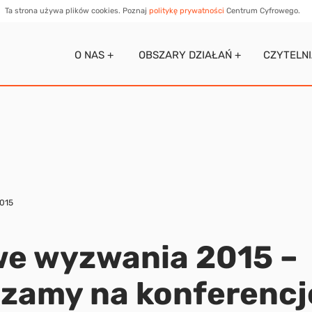
Ta strona używa plików cookies. Poznaj
politykę prywatności
Centrum Cyfrowego.
O NAS +
OBSZARY DZIAŁAŃ +
CZYTELN
2015
we wyzwania 2015 –
zamy na konferencj