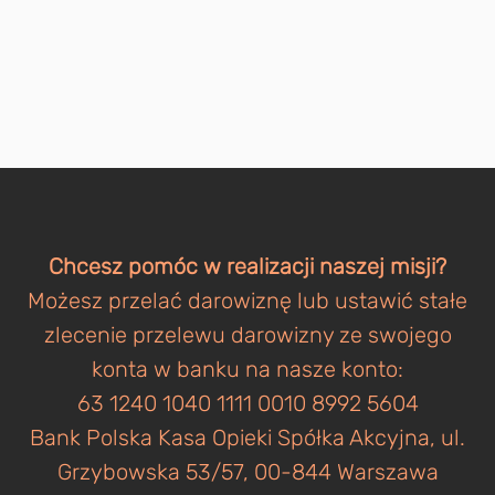
Chcesz pomóc w realizacji naszej misji?
Możesz przelać darowiznę lub ustawić stałe
zlecenie przelewu darowizny ze swojego
konta w banku na nasze konto:
63 1240 1040 1111 0010 8992 5604
Bank Polska Kasa Opieki Spółka Akcyjna, ul.
Grzybowska 53/57, 00-844 Warszawa