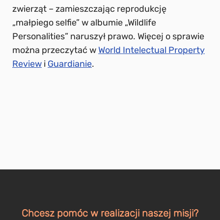
zwierząt – zamieszczając reprodukcję
„małpiego selfie” w albumie „Wildlife
Personalities” naruszył prawo. Więcej o sprawie
można przeczytać w
World Intelectual Property
Review
i
Guardianie
.
Chcesz pomóc w realizacji naszej misji?