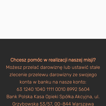
Chcesz pomóc w realizacji naszej misji?
Możesz przelać darowiznę lub ustawić stałe
zlecenie przelewu darowizny ze swojego
konta w banku na nasze konto:
63 1240 1040 1111 0010 8992 5604
Bank Polska Kasa Opieki Spółka Akcyjna, ul.
Grzybowska 53/57, 00-844 Warszawa