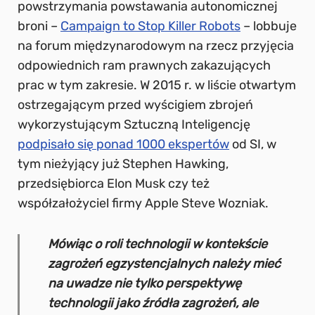
powstrzymania powstawania autonomicznej
broni –
Campaign to Stop Killer Robots
– lobbuje
na forum międzynarodowym na rzecz przyjęcia
odpowiednich ram prawnych zakazujących
prac w tym zakresie. W 2015 r. w liście otwartym
ostrzegającym przed wyścigiem zbrojeń
wykorzystującym Sztuczną Inteligencję
podpisało się ponad 1000 ekspertów
od SI, w
tym nieżyjący już Stephen Hawking,
przedsiębiorca Elon Musk czy też
współzałożyciel firmy Apple Steve Wozniak.
Mówiąc o roli technologii w kontekście
zagrożeń egzystencjalnych należy mieć
na uwadze nie tylko perspektywę
technologii jako źródła zagrożeń, ale