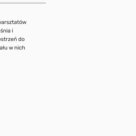
warsztatów
nia i
estrzeń do
ału w nich