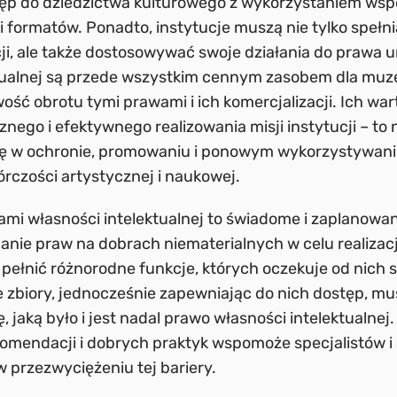
tęp do dziedzictwa kulturowego z wykorzystaniem ws
 i formatów. Ponadto, instytucje muszą nie tylko speł
ji, ale także dostosowywać swoje działania do prawa 
tualnej są przede wszystkim cennym zasobem dla muze
ość obrotu tymi prawami i ich komercjalizacji. Ich war
nego i efektywnego realizowania misji instytucji – to
olę w ochronie, promowaniu i ponowym wykorzystywani
rczości artystycznej i naukowej.
mi własności intelektualnej to świadome i zaplanowan
anie praw na dobrach niematerialnych w celu realizacji 
ełnić różnorodne funkcje, których oczekuje od nich 
e zbiory, jednocześnie zapewniając do nich dostęp, m
, jaką było i jest nadal prawo własności intelektualnej
komendacji i dobrych praktyk wspomoże specjalistów i s
 w przezwyciężeniu tej bariery.