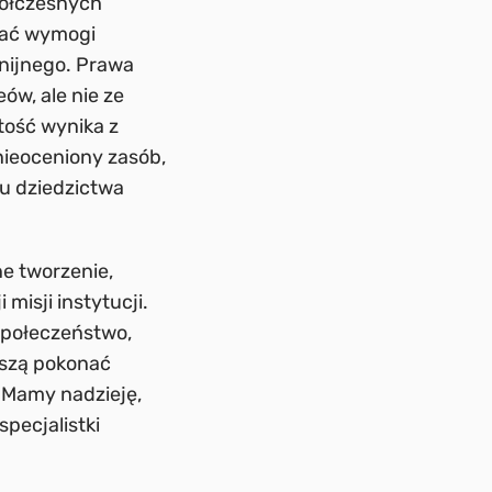
półczesnych
niać wymogi
unijnego. Prawa
ów, ale nie ze
tość wynika z
 nieoceniony zasób,
u dziedzictwa
e tworzenie,
misji instytucji.
społeczeństwo,
uszą pokonać
. Mamy nadzieję,
pecjalistki