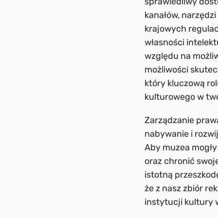
sprawiedliwy dos
kanałów, narzędzi
krajowych regulac
własności intelek
względu na możliw
możliwości skutecz
który kluczową r
kulturowego w twó
Zarządzanie prawa
nabywanie i rozwij
Aby muzea mogły p
oraz chronić swoj
istotną przeszkodę
że z nasz zbiór re
instytucji kultury