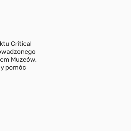
tu Critical
prowadzonego
tem Muzeów.
 by pomóc