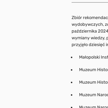
Zbiór rekomendacj
wydobywczych, zo
października 2024
wymiany wiedzy, p
przyjęło dziesięć 
Małopolski Ins
Muzeum Histori
Muzeum Histori
Muzeum Narod
Muzeum Narod