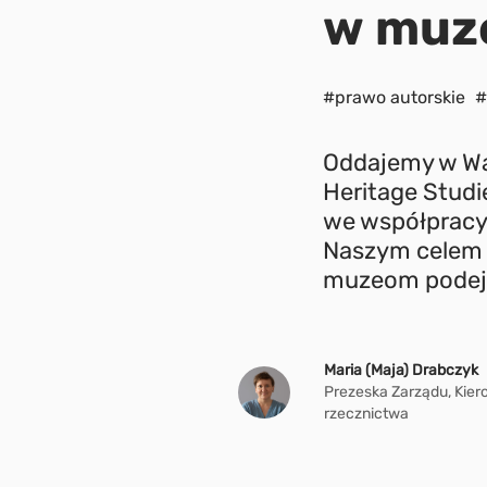
w muz
#prawo autorskie
#
Oddajemy w Was
Heritage Stud
we współpracy
Naszym celem 
muzeom podejść
Maria (Maja) Drabczyk
Prezeska Zarządu, Kiero
rzecznictwa