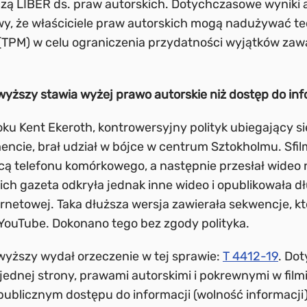
zą LIBER ds. praw autorskich. Dotychczasowe wyniki 
wy, że właściciele praw autorskich mogą nadużywać t
(TPM) w celu ograniczenia przydatności wyjątków zaw
yższy stawia wyżej prawo autorskie niż dostęp do inf
ku Kent Ekeroth, kontrowersyjny polityk ubiegający si
ncie, brał udział w bójce w centrum Sztokholmu. Sfi
ą telefonu komórkowego, a następnie przesłał wideo 
ch gazeta odkryła jednak inne wideo i opublikowała d
ernetowej. Taka dłuższa wersja zawierała sekwencje, kt
YouTube. Dokonano tego bez zgody polityka.
yższy wydał orzeczenie w tej sprawie:
T 4412-19
. Do
jednej strony, prawami autorskimi i pokrewnymi w filmie
publicznym dostępu do informacji (wolność informacji)