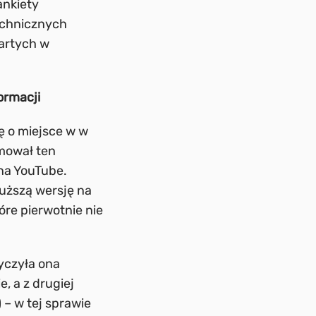
ankiety
echnicznych
artych w
ormacji
ę o miejsce w w
lmował ten
na YouTube.
łuższą wersję na
óre pierwotnie nie
tyczyła ona
, a z drugiej
 – w tej sprawie