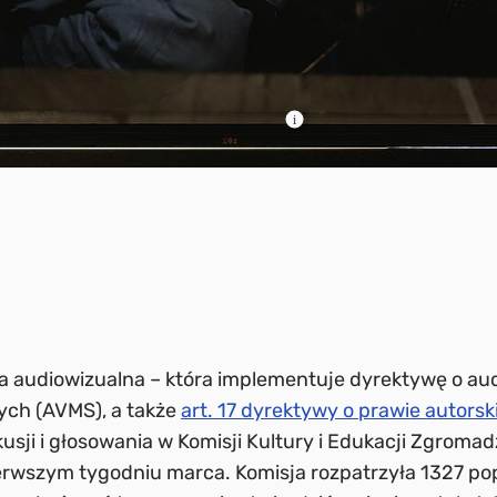
a audiowizualna – która implementuje dyrektywę o au
ych (AVMS), a także
art. 17 dyrektywy o prawie autors
sji i głosowania w Komisji Kultury i Edukacji Zgromad
rwszym tygodniu marca. Komisja rozpatrzyła 1327 p