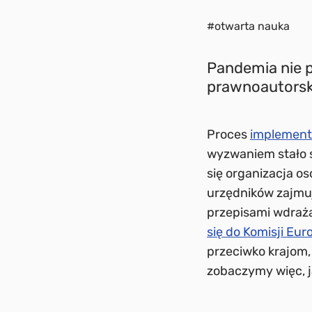
#otwarta nauka
Pandemia nie 
prawnoautorski
Proces
implement
wyzwaniem stało s
się organizacja o
urzędników zajmuj
przepisami wdraż
się do Komisji Eur
przeciwko krajom,
zobaczymy więc, j