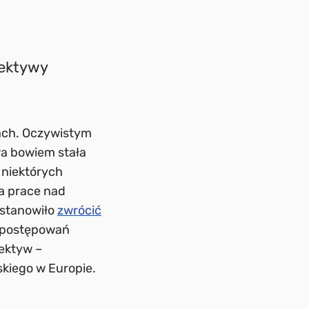
rektywy
jach. Oczywistym
wa bowiem stała
 niektórych
a prace nad
ostanowiło
zwrócić
a postępowań
ektyw –
skiego w Europie.