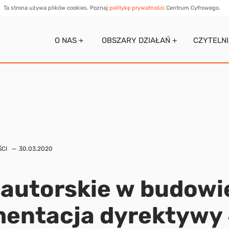
Ta strona używa plików cookies. Poznaj
politykę prywatności
Centrum Cyfrowego.
O NAS +
OBSZARY DZIAŁAŃ +
CZYTELN
CI
30.03.2020
autorskie w budowi
mentacja dyrektywy