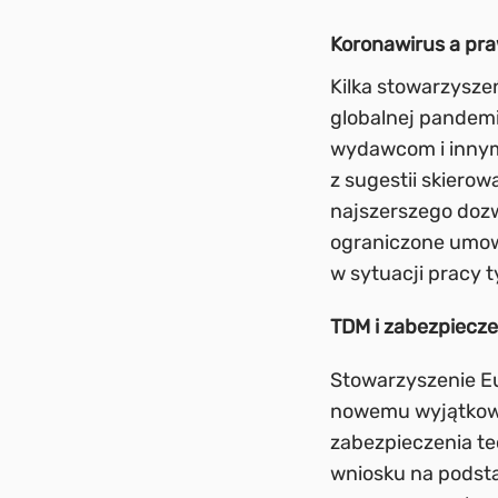
Koronawirus a pr
Kilka stowarzysze
globalnej pandemii
wydawcom i innym
z sugestii skiero
najszerszego dozw
ograniczone umown
w sytuacji pracy t
TDM i zabezpiecze
Stowarzyszenie E
nowemu wyjątkow
zabezpieczenia t
wniosku na podsta