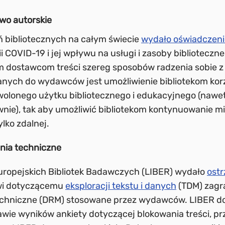
awo autorskie
ń bibliotecznych na całym świecie
wydało oświadczeni
 COVID-19 i jej wpływu na usługi i zasoby biblioteczne
 dostawcom treści szereg sposobów radzenia sobie z
wanych do wydawców jest umożliwienie bibliotekom korz
olonego użytku bibliotecznego i edukacyjnego (nawet 
ie), tak aby umożliwić bibliotekom kontynuowanie mi
ylko zdalnej.
nia techniczne
uropejskich Bibliotek Badawczych (LIBER) wydało
ostr
i dotyczącemu
eksploracji tekstu i danych
(TDM) zagr
echniczne (DRM) stosowane przez wydawców. LIBER do
wie wyników ankiety dotyczącej blokowania treści, p