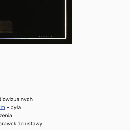
diowizualnych
kim
– była
zenia
oprawek do ustawy