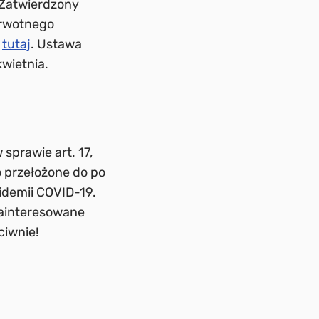
. Zatwierdzony
ierwotnego
a
tutaj
. Ustawa
wietnia.
 sprawie art. 17,
o przełożone do po
idemii COVID-19.
zainteresowane
ciwnie!