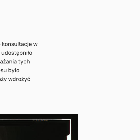
 konsultacje w
o udostępniło
ażania tych
esu było
leży wdrożyć