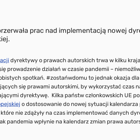
przerwała prac nad implementacją nowej dy
ej.
acji
dyrektywy o prawach autorskich trwa w kilku kra
ię prowadzenie działań w czasie pandemii – niemożli
sobistych spotkań. #zostańwdomu to jednak okazja dla
ących się prawami autorskimi, by wykorzystać czas n
ającymi dyrektywę. Kilka państw członkowskich UE p
opejskiej
o dostosowanie do nowej sytuacji kalendarz
 które nie zdążyły na czas implementować danych dyr
ak pandemia wpłynie na kalendarz zmian prawa autor