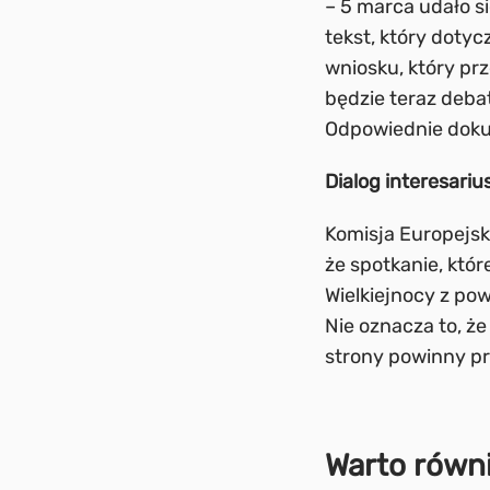
– 5 marca udało s
tekst, który dotyc
wniosku, który p
będzie teraz deba
Odpowiednie dok
Dialog interesariu
Komisja Europejs
że spotkanie, któ
Wielkiejnocy z p
Nie oznacza to, ż
strony powinny pr
Warto równ