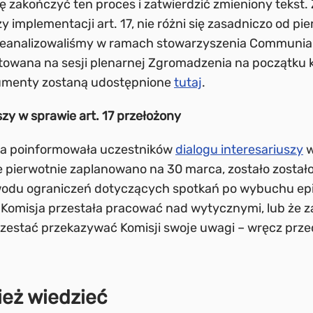
ię zakończyć ten proces i zatwierdzić zmieniony tekst
zy implementacji art. 17, nie różni się zasadniczo od p
rzeanalizowaliśmy w ramach stowarzyszenia Communi
towana na sesji plenarnej Zgromadzenia na początku k
umenty zostaną udostępnione
tutaj
.
szy w sprawie art. 17 przełożony
ka poinformowała uczestników
dialogu interesariuszy
w
re pierwotnie zaplanowano na 30 marca, zostało został
owodu ograniczeń dotyczących spotkań po wybuchu ep
e Komisja przestała pracować nad wytycznymi, lub że 
zestać przekazywać Komisji swoje uwagi – wręcz prze
ież wiedzieć