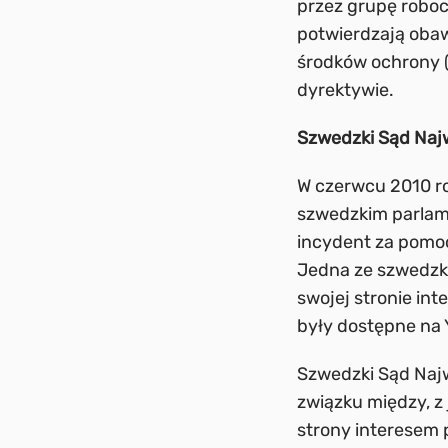
przez grupę roboc
potwierdzają oba
środków ochrony 
dyrektywie.
Szwedzki Sąd Najw
W czerwcu 2010 ro
szwedzkim parlame
incydent za pomoc
Jedna ze szwedzki
swojej stronie int
były dostępne na 
Szwedzki Sąd Najw
związku między, z 
strony interesem 