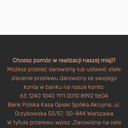
Chcesz pomóc w realizacji naszej misji?
Możesz przelać darowiznę lub ustawić stałe
zlecenie przelewu darowizny ze swojego
konta w banku na nasze konto:
63 1240 1040 1111 0010 8992 5604
Bank Polska Kasa Opieki Spółka Akcyjna, ul.
Grzybowska 53/57, 00-844 Warszawa
W tytule przelewu wpisz „Darowizna na cele