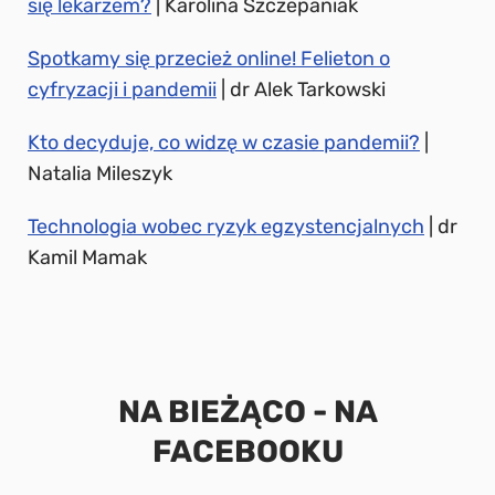
się lekarzem?
| Karolina Szczepaniak
Spotkamy się przecież online! Felieton o
cyfryzacji i pandemii
| dr Alek Tarkowski
Kto decyduje, co widzę w czasie pandemii?
|
Natalia Mileszyk
Technologia wobec ryzyk egzystencjalnych
| dr
Kamil Mamak
NA BIEŻĄCO - NA
FACEBOOKU